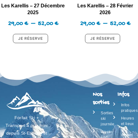
Les Karellis – 27 Décembre
Les Karellis – 28 Février
2025
2026
29,00
€
–
52,00
€
29,00
€
–
52,00
€
Nos
Infos
sorties
Infos
pratiques
Sorties
Forfait Ski +
Heures
ski
et lieux
journée
Transport à prix mini
de
Week-
depuis St-Etienne et
départ
end