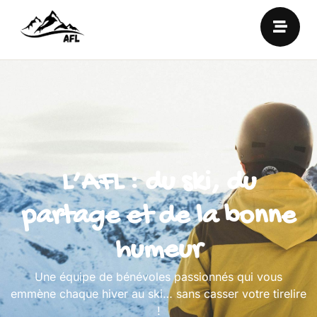
L’AFL : du ski, du
partage et de la bonne
humeur
Une équipe de bénévoles passionnés qui vous
emmène chaque hiver au ski… sans casser votre tirelire
!